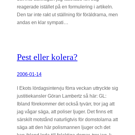
reagerade istället på en formulering i artikeln.
Den tar inte rakt ut ställning för föräldrarna, men
andas en klar sympati…
Pest eller kolera?
2006-01-14
I Ekots lördagsintervju förra veckan uttryckte sig
justitiekansler Göran Lambertz så här: GL:
Ibland förekommer det också tyvärr, tror jag att
jag vågar säga, att poliser ljuger. Det finns ett
särskilt motstånd naturligtvis för domstolarna att
säga att den här polismannen ljuger och det
kan ibland leda till felaktiga domar, tror jag. I: