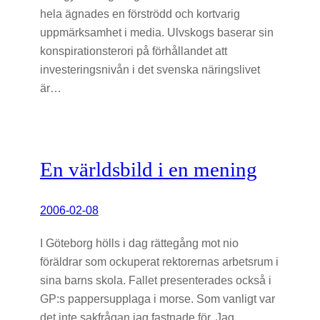
hela ägnades en förströdd och kortvarig
uppmärksamhet i media. Ulvskogs baserar sin
konspirationsterori på förhållandet att
investeringsnivån i det svenska näringslivet
är…
En världsbild i en mening
2006-02-08
I Göteborg hölls i dag rättegång mot nio
föräldrar som ockuperat rektorernas arbetsrum i
sina barns skola. Fallet presenterades också i
GP:s pappersupplaga i morse. Som vanligt var
det inte sakfrågan jag fastnade för. Jag