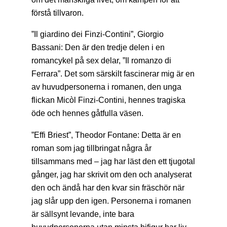
förstå tillvaron.
”Il giardino dei Finzi-Contini”, Giorgio
Bassani: Den är den tredje delen i en
romancykel på sex delar, ”Il romanzo di
Ferrara”. Det som särskilt fascinerar mig är en
av huvudpersonerna i romanen, den unga
flickan Micòl Finzi-Contini, hennes tragiska
öde och hennes gåtfulla väsen.
”Effi Briest”, Theodor Fontane: Detta är en
roman som jag tillbringat några år
tillsammans med – jag har läst den ett tjugotal
gånger, jag har skrivit om den och analyserat
den och ändå har den kvar sin fräschör när
jag slår upp den igen. Personerna i romanen
är sällsynt levande, inte bara
huvudpersonerna utan minsta bifigur har liv.