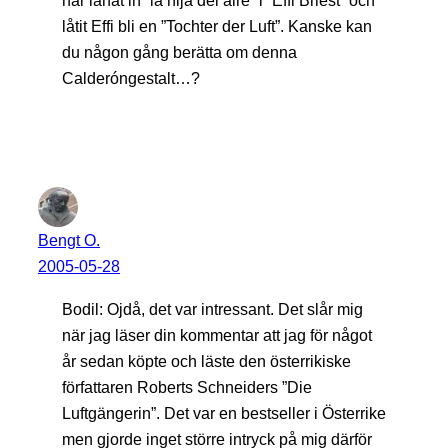
har lånat in ”la hija del aire” i ”Effi Briest” och
låtit Effi bli en ”Tochter der Luft”. Kanske kan
du någon gång berätta om denna
Calderóngestalt…?
Bengt O.
2005-05-28
Bodil: Ojdå, det var intressant. Det slår mig
när jag läser din kommentar att jag för något
år sedan köpte och läste den österrikiske
författaren Roberts Schneiders ”Die
Luftgängerin”. Det var en bestseller i Österrike
men gjorde inget större intryck på mig därför