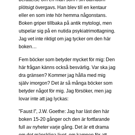
plötsigt övergavs. Han blev till en kentaur
eller en som inte hör hemma någonstans.
Boken griper tillbaka på antik mytologi, men
utspelar sig på en nutida psykiatrimottagning.
Jag vet inte riktigt om jag tycker om den här
boken…
Fem böcker som betyder mycket för mig: Den
här frågan känns också besvärlig. Var ska jag
dra gränsen? Kommer jag hålla med mig
själv imorgon? Det är så många böcker som
betyder något för mig. Jag försöker, men jag
lovar inte att jag lyckas:
”Faust I”, J.W. Goethe: Jag har läst den här
boken 15-20 gånger och den är fortfarande
full av nyheter varje gång. Det är ett drama
om det mänskliga livet, om kampen för att