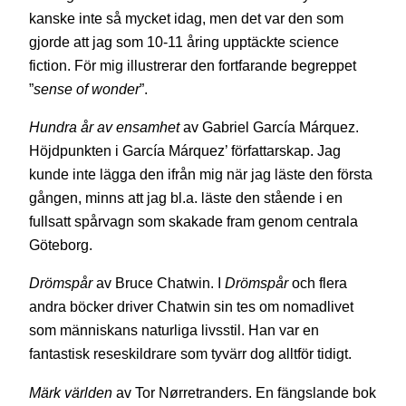
kanske inte så mycket idag, men det var den som
gjorde att jag som 10-11 åring upptäckte science
fiction. För mig illustrerar den fortfarande begreppet
”
sense of wonder
”.
Hundra år av ensamhet
av Gabriel García Márquez.
Höjdpunkten i García Márquez’ författarskap. Jag
kunde inte lägga den ifrån mig när jag läste den första
gången, minns att jag bl.a. läste den stående i en
fullsatt spårvagn som skakade fram genom centrala
Göteborg.
Drömspår
av Bruce Chatwin. I
Drömspår
och flera
andra böcker driver Chatwin sin tes om nomadlivet
som människans naturliga livsstil. Han var en
fantastisk reseskildrare som tyvärr dog alltför tidigt.
Märk världen
av Tor Nørretranders. En fängslande bok