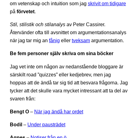
om vetenskap och intuition som jag
skrivit om tidigare
på
förvetet
.
Stil, stilistik och stilanalys
av Peter Cassirer.
Återvänder ofta till avsnittet om argumentationsanalys
när jag tar mig an
fånig
eller
tveksam
argumentation.
Be fem personer själv skriva om sina böcker
Jag vet inte om någon av nedanstående bloggare är
särskilt road ”quizzes” eller kedjebrev, men jag
hoppas att de ändå tar sig tid att besvara frågorna. Jag
tycker att det skulle vara mycket intressant att ta del av
svaren från:
Bengt O
–
När jag ändå har ordet
Bodil
–
Under pausträdet
Agnes
–
Notiser från en ö