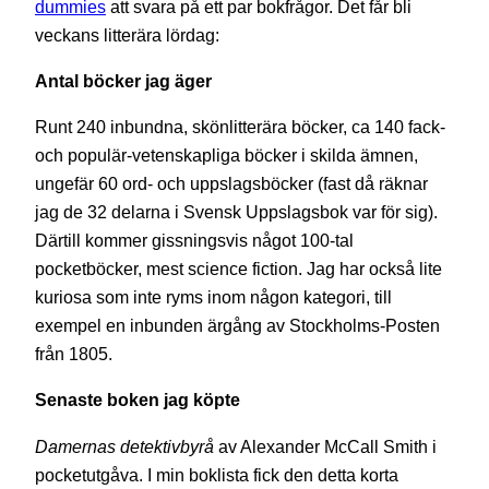
dummies
att svara på ett par bokfrågor. Det får bli
veckans litterära lördag:
Antal böcker jag äger
Runt 240 inbundna, skönlitterära böcker, ca 140 fack-
och populär-vetenskapliga böcker i skilda ämnen,
ungefär 60 ord- och uppslagsböcker (fast då räknar
jag de 32 delarna i Svensk Uppslagsbok var för sig).
Därtill kommer gissningsvis något 100-tal
pocketböcker, mest science fiction. Jag har också lite
kuriosa som inte ryms inom någon kategori, till
exempel en inbunden ärgång av Stockholms-Posten
från 1805.
Senaste boken jag köpte
Damernas detektivbyrå
av Alexander McCall Smith i
pocketutgåva. I min boklista fick den detta korta