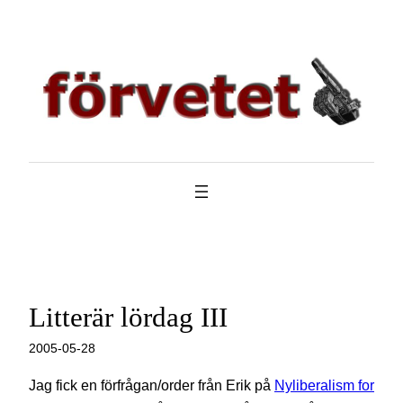
Hoppa
till
innehåll
Litterär lördag III
2005-05-28
Jag fick en förfrågan/order från Erik på
Nyliberalism for