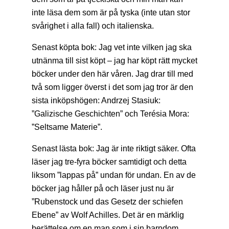
inte läsa dem som är på tyska (inte utan stor
svårighet i alla fall) och italienska.
Senast köpta bok: Jag vet inte vilken jag ska
utnänma till sist köpt – jag har köpt rätt mycket
böcker under den här våren. Jag drar till med
två som ligger överst i det som jag tror är den
sista inköpshögen: Andrzej Stasiuk:
”Galizische Geschichten” och Terésia Mora:
”Seltsame Materie”.
Senast lästa bok: Jag är inte riktigt säker. Ofta
läser jag tre-fyra böcker samtidigt och detta
liksom ”lappas på” undan för undan. En av de
böcker jag håller på och läser just nu är
”Rubenstock und das Gesetz der schiefen
Ebene” av Wolf Achilles. Det är en märklig
berättelse om en man som i sin barndom