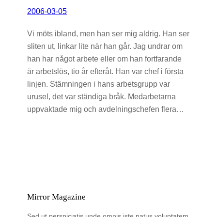
2006-03-05
Vi möts ibland, men han ser mig aldrig. Han ser
sliten ut, linkar lite när han går. Jag undrar om
han har något arbete eller om han fortfarande
är arbetslös, tio år efteråt. Han var chef i första
linjen. Stämningen i hans arbetsgrupp var
urusel, det var ständiga bråk. Medarbetarna
uppvaktade mig och avdelningschefen flera…
Mirror Magazine
Sed ut perspiciatis unde omnis iste natus voluptatem