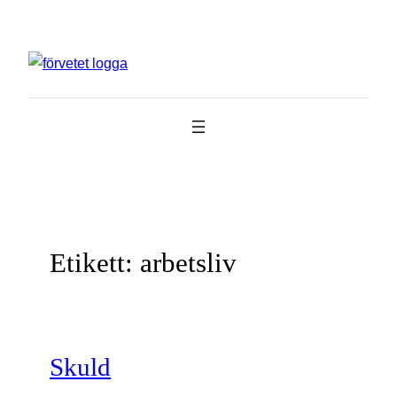
Hoppa
till
innehåll
Etikett:
arbetsliv
Skuld