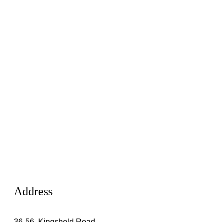
Address
36-56, Kingshold Road