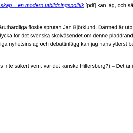
skap – en modern utbildningspolitik
[pdf] kan jag, och s
ruthärdliga floskelsprutan Jan Björklund. Därmed är utbi
 olycka för det svenska skolväsendet om denne pladdrand
taliga nyhetsinslag och debattinlägg kan jag hans ytterst b
ns inte säkert vem, var det kanske Hillersberg?) – Det är in