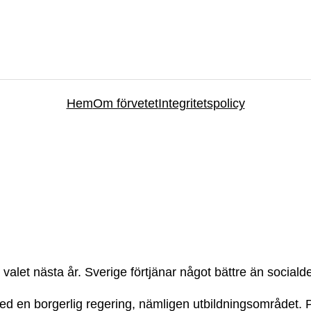
Hem
Om förvetet
Integritetspolicy
r valet nästa år. Sverige förtjänar något bättre än socia
ed en borgerlig regering, nämligen utbildningsområdet. 