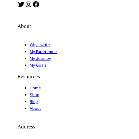
Twitter
Instagram
Facebook
About
Why I write
My Experience
My Journey
My Goals
Resources
Home
Shop
Blog
About
Address