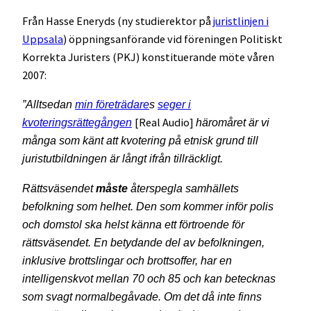
Från Hasse Eneryds (ny studierektor på
juristlinjen i
Uppsala
) öppningsanförande vid föreningen Politiskt
Korrekta Juristers (PKJ) konstituerande möte våren
2007:
”Alltsedan
min företrädare
s
seger i
[Real Audio]
kvoteringsrättegången
häromåret är vi
många som känt att kvotering på etnisk grund till
juristutbildningen är långt ifrån tillräckligt.
Rättsväsendet
måste
återspegla samhällets
befolkning som helhet. Den som kommer inför polis
och domstol ska helst känna ett förtroende för
rättsväsendet. En betydande del av befolkningen,
inklusive brottslingar och brottsoffer, har en
intelligenskvot mellan 70 och 85 och kan betecknas
som svagt normalbegåvade. Om det då inte finns