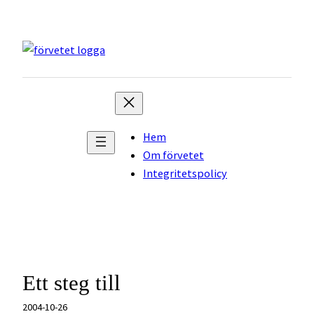
Hoppa
till
innehåll
Hem
Om förvetet
Integritetspolicy
Ett steg till
2004-10-26