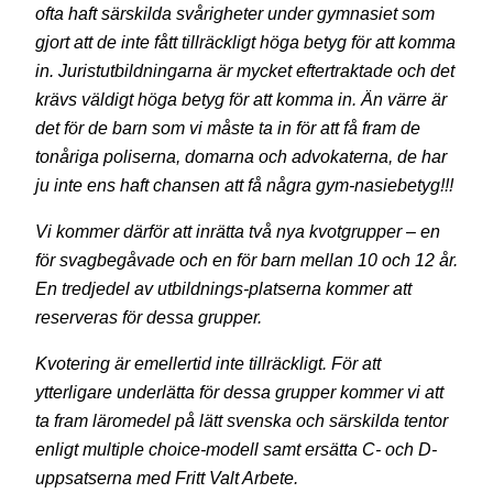
ofta haft särskilda svårigheter under gymnasiet som
gjort att de inte fått tillräckligt höga betyg för att komma
in. Juristutbildningarna är mycket eftertraktade och det
krävs väldigt höga betyg för att komma in. Än värre är
det för de barn som vi måste ta in för att få fram de
tonåriga poliserna, domarna och advokaterna, de har
ju inte ens haft chansen att få några gym-nasiebetyg!!!
Vi kommer därför att inrätta två nya kvotgrupper – en
för svagbegåvade och en för barn mellan 10 och 12 år.
En tredjedel av utbildnings-platserna kommer att
reserveras för dessa grupper.
Kvotering är emellertid inte tillräckligt. För att
ytterligare underlätta för dessa grupper kommer vi att
ta fram läromedel på lätt svenska och särskilda tentor
enligt multiple choice-modell samt ersätta C- och D-
uppsatserna med Fritt Valt Arbete.