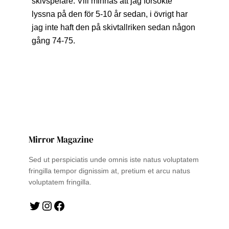
skivspelare. Vill minnas att jag försökte
lyssna på den för 5-10 år sedan, i övrigt har
jag inte haft den på skivtallriken sedan någon
gång 74-75.
Mirror Magazine
Sed ut perspiciatis unde omnis iste natus voluptatem
fringilla tempor dignissim at, pretium et arcu natus
voluptatem fringilla.
Twitter
Instagram
Facebook