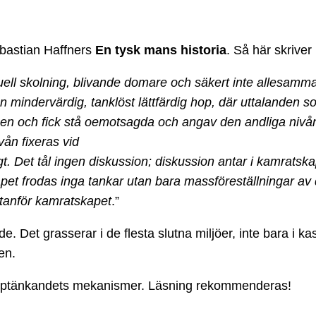
ebastian Haffners
En tysk mans historia
. Så här skrive
ktuell skolning, blivande domare och säkert inte allesamm
l en mindervärdig, tanklöst lättfärdig hop, där uttalan
n och fick stå oemotsagda och angav den andliga nivån,
ån fixeras vid
igt. Det tål ingen diskussion; diskussion antar i kamrats
et frodas inga tankar utan bara massföreställningar av de
 utanför kamratskapet
.”
. Det grasserar i de flesta slutna miljöer, inte bara i kase
en.
upptänkandets mekanismer. Läsning rekommenderas!