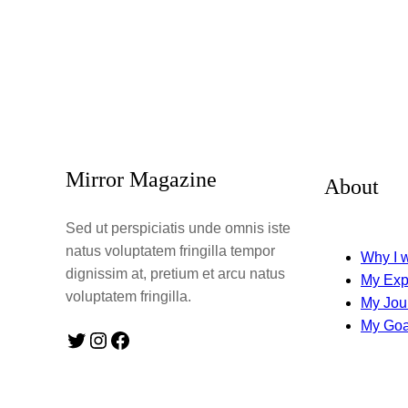
Mirror Magazine
About
Sed ut perspiciatis unde omnis iste
natus voluptatem fringilla tempor
Why I w
dignissim at, pretium et arcu natus
My Exp
voluptatem fringilla.
My Jou
My Goa
Twitter
Instagram
Facebook