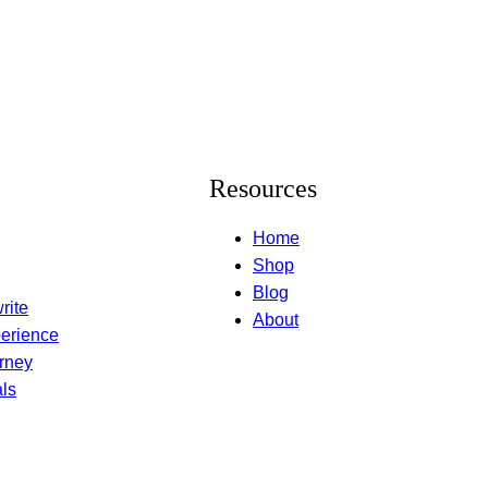
Resources
Home
Shop
Blog
rite
About
erience
rney
ls