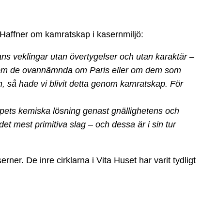
r Haffner om kamratskap i kasernmiljö:
ans veklingar utan övertygelser och utan karaktär –
den som de ovannämnda om Paris eller om dem som
 så hade vi blivit detta genom kamratskap. För
kapets kemiska lösning genast gnällighetens och
t mest primitiva slag – och dessa är i sin tur
rner. De inre cirklarna i Vita Huset har varit tydligt