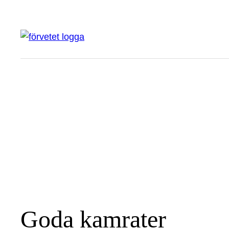
Hoppa
till
innehåll
Goda kamrater