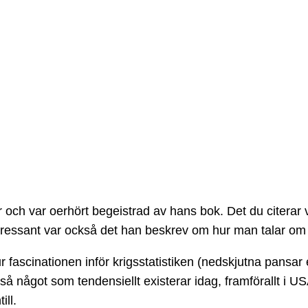
är och var oerhört begeistrad av hans bok. Det du citera
tressant var också det han beskrev om hur man talar om
fascinationen inför krigsstatistiken (nedskjutna pansar 
å något som tendensiellt existerar idag, framförallt i USA
ill.