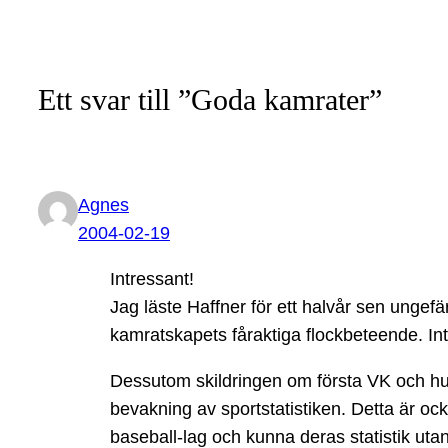
Ett svar till ”Goda kamrater”
Agnes
2004-02-19
Intressant!
Jag läste Haffner för ett halvår sen ungef
kamratskapets fåraktiga flockbeteende. In
Dessutom skildringen om första VK och hur 
bevakning av sportstatistiken. Detta är ocks
baseball-lag och kunna deras statistik utant