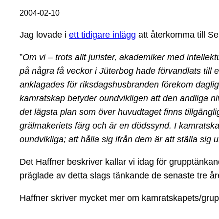
2004-02-10
Jag lovade i
ett tidigare inlägg
att återkomma till S
”
Om vi – trots allt jurister, akademiker med intelle
på några få veckor i Jüterbog hade förvandlats til
anklagades för riksdagshusbranden förekom daglige
kamratskap betyder oundvikligen att den andliga niv
det lägsta plan som över huvudtaget finns tillgängl
grälmakeriets färg och är en dödssynd. I kamratskap
oundvikliga; att hålla sig ifrån dem är att ställa sig
Det Haffner beskriver kallar vi idag för grupptänkande
präglade av detta slags tänkande de senaste tre år
Haffner skriver mycket mer om kamratskapets/gr