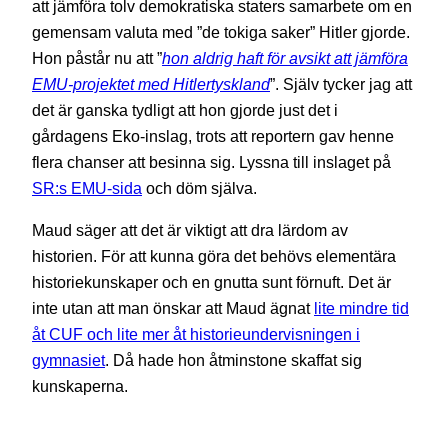
att jämföra tolv demokratiska staters samarbete om en
gemensam valuta med ”de tokiga saker” Hitler gjorde.
Hon påstår nu att ”
hon aldrig haft för avsikt att jämföra
EMU-projektet med Hitlertyskland
”. Själv tycker jag att
det är ganska tydligt att hon gjorde just det i
gårdagens Eko-inslag, trots att reportern gav henne
flera chanser att besinna sig. Lyssna till inslaget på
SR:s EMU-sida
och döm själva.
Maud säger att det är viktigt att dra lärdom av
historien. För att kunna göra det behövs elementära
historiekunskaper och en gnutta sunt förnuft. Det är
inte utan att man önskar att Maud ägnat
lite mindre tid
åt CUF och lite mer åt historieundervisningen i
gymnasiet
. Då hade hon åtminstone skaffat sig
kunskaperna.