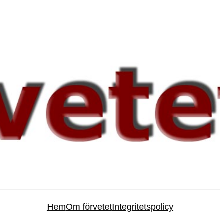
Hem
Om förvetet
Integritetspolicy