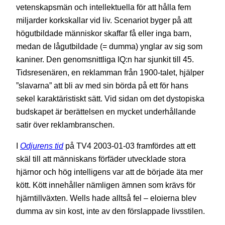
vetenskapsmän och intellektuella för att hålla fem
miljarder korkskallar vid liv. Scenariot byger på att
högutbildade människor skaffar få eller inga barn,
medan de lågutbildade (= dumma) ynglar av sig som
kaniner. Den genomsnittliga IQ:n har sjunkit till 45.
Tidsresenären, en reklamman från 1900-talet, hjälper
”slavarna” att bli av med sin börda på ett för hans
sekel karaktäristiskt sätt. Vid sidan om det dystopiska
budskapet är berättelsen en mycket underhållande
satir över reklambranschen.
I
Odjurens tid
på TV4 2003-01-03 framfördes att ett
skäl till att människans förfäder utvecklade stora
hjärnor och hög intelligens var att de började äta mer
kött. Kött innehåller nämligen ämnen som krävs för
hjärntillväxten. Wells hade alltså fel – eloierna blev
dumma av sin kost, inte av den förslappade livsstilen.