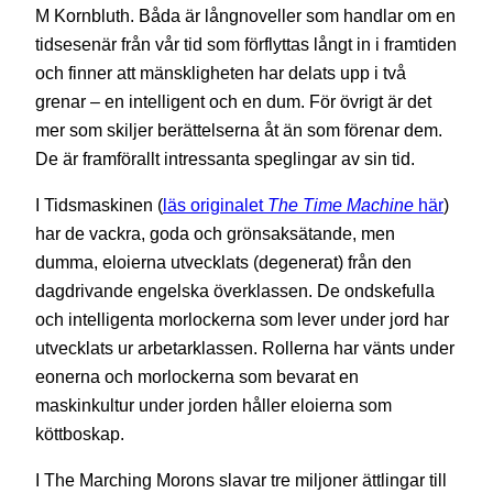
M Kornbluth. Båda är långnoveller som handlar om en
tidsesenär från vår tid som förflyttas långt in i framtiden
och finner att mänskligheten har delats upp i två
grenar – en intelligent och en dum. För övrigt är det
mer som skiljer berättelserna åt än som förenar dem.
De är framförallt intressanta speglingar av sin tid.
I Tidsmaskinen (
läs originalet
The Time Machine
här
)
har de vackra, goda och grönsaksätande, men
dumma, eloierna utvecklats (degenerat) från den
dagdrivande engelska överklassen. De ondskefulla
och intelligenta morlockerna som lever under jord har
utvecklats ur arbetarklassen. Rollerna har vänts under
eonerna och morlockerna som bevarat en
maskinkultur under jorden håller eloierna som
köttboskap.
I The Marching Morons slavar tre miljoner ättlingar till