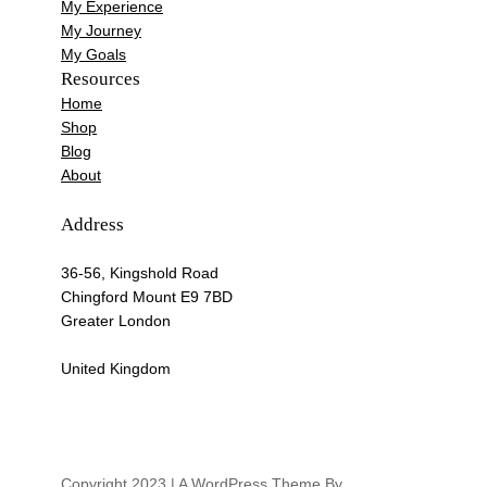
My Experience
My Journey
My Goals
Resources
Home
Shop
Blog
About
Address
36-56, Kingshold Road
Chingford Mount E9 7BD
Greater London
United Kingdom
Copyright 2023 | A WordPress Theme By