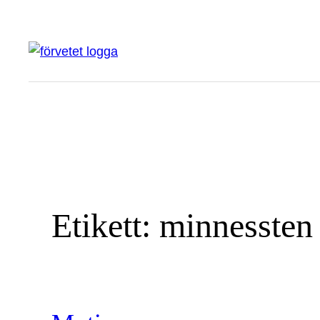
Hoppa
till
innehåll
Etikett:
minnessten