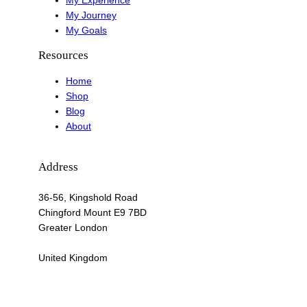
My Experience
My Journey
My Goals
Resources
Home
Shop
Blog
About
Address
36-56, Kingshold Road
Chingford Mount E9 7BD
Greater London
United Kingdom