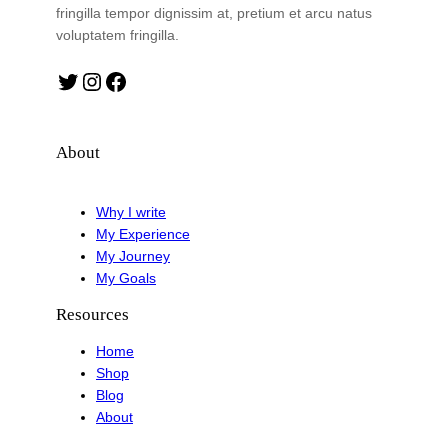
fringilla tempor dignissim at, pretium et arcu natus
voluptatem fringilla.
Twitter
Instagram
Facebook
About
Why I write
My Experience
My Journey
My Goals
Resources
Home
Shop
Blog
About