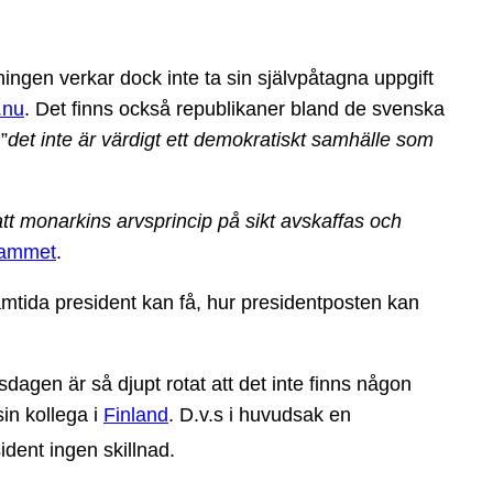
ningen verkar dock inte ta sin självpåtagna uppgift
.nu
. Det finns också republikaner bland de svenska
”
det inte är värdigt ett demokratiskt samhälle som
att monarkins arvsprincip på sikt avskaffas och
rammet
.
amtida president kan få, hur presidentposten kan
agen är så djupt rotat att det inte finns någon
sin kollega i
Finland
. D.v.s i huvudsak en
ident ingen skillnad.