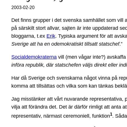
2003-02-20
Det finns grupper i det svenska samhället som vill 
på särskilt stort allvar, sajten är inte uppdaterad
bloggarna, t.ex
Erik
. Typiska argument för att avskaf
Sverige att ha en odemokratiskt tillsatt statschef
.”
Socialdemokraterna
vill (men vågar inte?) avskaff
införa republik, där statschefen väljs direkt eller indi
Har då Sverige och svenskarna något vinna på repub
komma att tillsättas och vilka som kan tänkas bekl
Jag misstänker att vårt nuvarande representativa, p
vilja att förändra det. Det är därför rimligt att ant
1
representativ, närmast ceremoniell, funktion
. Såda