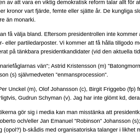
n av att vara en viktig demokratisk reform talar allt för 
kronor vart fjärde, femte eller sjätte år. De kungliga sl
are än monarki.
 kan få välja bland. Eftersom presidentrollen inte komme
eller partiledarposter. Vi kommer att få hålla tillgodo me
rat på tänkbara presidentkandidater (vid den aktuella tid
nariefåglarnas vän”; Astrid Kristensson (m) ”Batongmorm
rson (s) självmedveten ”enmansprocession”.
r Unckel (m), Olof Johansson (c), Birgit Friggebo (fp) f
ligtvis, Gudrun Schyman (v). Jag har inte glömt kd, der
 politikerna gör sig i media kan man misstänka att presid
oberto och/eller Jan Emanuel ”Robinson” Johansson (s); 
erg (opol?) b-skådis med organisatoriska talanger i likhe