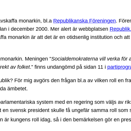
avskaffa monarkin, bl.a
Republikanska Föreningen
. Före
 sedan i december 2000. Mer alert är webbplatsen
Republik
fa monarkin är att det är en otidsenlig institution och att 
a monarkin. Meningen ”
Socialdemokraterna vill verka för 
rekt av folket
.” finns undangömd på sidan 11 i
partiprog
lik? För mig avgörs den frågan bl.a av vilken roll en fr
äda ämbetet.
arlamentariska system med en regering som väljs av riksd
a att en svensk president skulle få ungefär samma roll som 
n är kungens roll idag, så i den bemärkelsen gör en pres