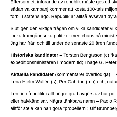
Eftersom ett införande av republik måste ges ett ske
sådan valkampanj kommer att kosta 100-tals miljoner 
förbli i statens ägo. Republik är alltså avsevärt dyr
Slutligen den viktiga frågan om vilka kandidater vi
locka framgångsrika politiker med chans på minister- 
Jag har från och till under de senaste 20 åren funde
Historiska kandidater
– Torsten Bengtsson (c) ”ka
expeditionsministären i modern tid; Thage G. Pete
Aktuella kandidater
(kommentarer överflödiga) – Pe
Lena Hjelm Wallén (s), Per Gahrton (mp) och, natur
I en tid då politik i allt högre grad avgörs av hur
eller halvkändisar. Några tänkbara namn – Paolo R
alltför stela kan han göra ”propellern”; Ulf Brunnb