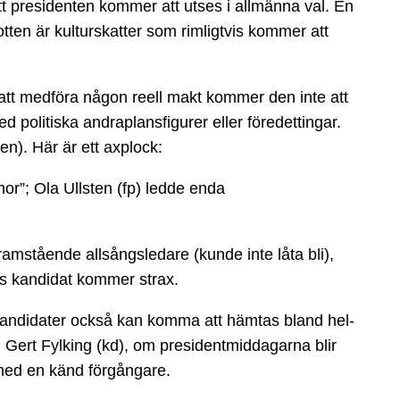
att presidenten kommer att utses i allmänna val. En
otten är kulturskatter som rimligtvis kommer att
r att medföra någon reell makt kommer den inte att
d politiska andraplansfigurer eller föredettingar.
en). Här är ett axplock:
or”; Ola Ullsten (fp) ledde enda
ramstående allsångsledare (kunde inte låta bli),
as kandidat kommer strax.
entkandidater också kan komma att hämtas bland hel-
Gert Fylking (kd), om presidentmiddagarna blir
t med en känd förgångare.