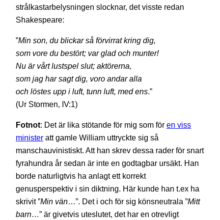
strålkastarbelysningen slocknar, det visste redan
Shakespeare:
”
Min son, du blickar så förvirrat kring dig,
som vore du bestört; var glad och munter!
Nu är vårt lustspel slut; aktörerna,
som jag har sagt dig, voro andar alla
och löstes upp i luft, tunn luft, med ens
.”
(Ur Stormen, IV:1)
Fotnot
: Det är lika stötande för mig som för
en viss
minister
att gamle William uttryckte sig så
manschauvinistiskt. Att han skrev dessa rader för snart
fyrahundra år sedan är inte en godtagbar ursäkt. Han
borde naturligtvis ha anlagt ett korrekt
genusperspektiv i sin diktning. Här kunde han t.ex ha
skrivit ”
Min vän
…”. Det i och för sig könsneutrala ”
Mitt
barn
…” är givetvis uteslutet, det har en otrevligt