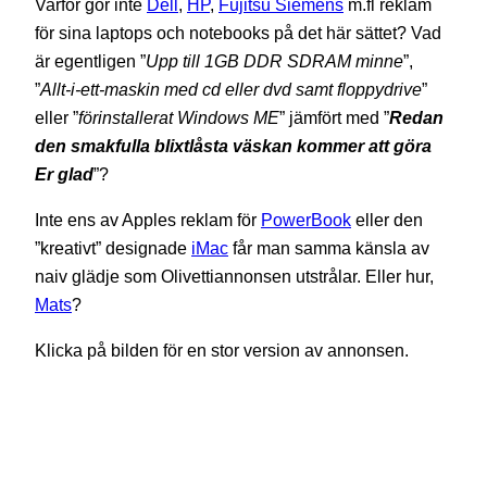
Varför gör inte
Dell
,
HP
,
Fujitsu Siemens
m.fl reklam
för sina laptops och notebooks på det här sättet? Vad
är egentligen ”
Upp till 1GB DDR SDRAM minne
”,
”
Allt-i-ett-maskin med cd eller dvd samt floppydrive
”
eller ”
förinstallerat Windows ME
” jämfört med ”
Redan
den smakfulla blixtlåsta väskan kommer att göra
Er glad
”?
Inte ens av Apples reklam för
PowerBook
eller den
”kreativt” designade
iMac
får man samma känsla av
naiv glädje som Olivettiannonsen utstrålar. Eller hur,
Mats
?
Klicka på bilden för en stor version av annonsen.