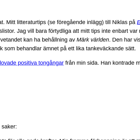
t. Mitt litteraturtips (se föregående inlägg) till Niklas på
E
listor. Jag vill bara förtydliga att mitt tips inte enbart var 
edvetandet kan ha behållning av
Märk världen
. Den har vi
bok som behandlar ämnet på ett lika tankeväckande sätt.
utlovade positiva tongångar
från min sida. Han kontrade mi
å saker: