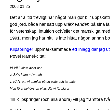
2003-01-25
Det är alltid trevligt när något man gör blir uppskatta
god jord, båda har satt upp
Märk världen
på sina läs
för vetenskap, intuition och/eller det mänskliga m
1991, men jag har hittills inte hittat någon annan 
Klipspringer
uppmärksammade
ett inlägg där jag 
Povel Ramel-citat:
Vi VILL klara av’et och
vi SKA klara av’et och
vi KAN, om vi samlas på en plats och tar sats.
Men först behövs en plats där vi får plats!
Till Klipspringer (och alla andra) vill jag framföra tv