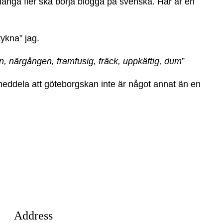
många fler ska börja blogga på svenska. Här är en
tykna” jag.
n, närgången, framfusig, fräck, uppkäftig, dum
”
a meddela att göteborgskan inte är något annat än en
Address