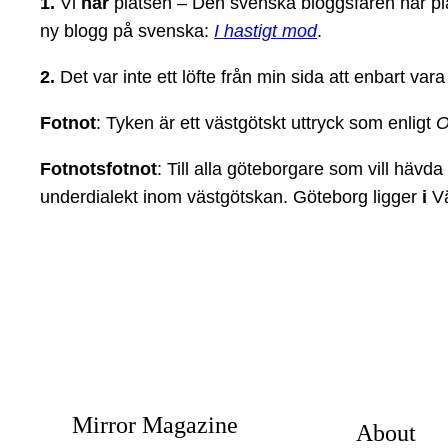
1.
Vi
har
platsen – Den svenska bloggsfären har plat
ny blogg på svenska:
I hastigt mod
.
2.
Det var inte ett löfte från min sida att enbart var
Fotnot
: Tyken är ett västgötskt uttryck som enligt
O
Fotnotsfotnot
: Till alla göteborgare som vill hävd
underdialekt inom västgötskan. Göteborg ligger
i
Vä
Mirror Magazine
About