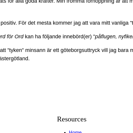
s för alla goda krafter. Min fromma förhoppning är att 
a positiv. För det mesta kommer jag att vara mitt vanliga ”
rd för Ord
kan ha följande innebörd(er) ”
påflugen, nyfike
a att ”tyken” minsann är ett göteborgsuttryck vill jag bar
stergötland.
Resources
Home