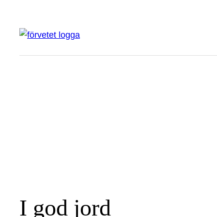
Hoppa
till
innehåll
I god jord