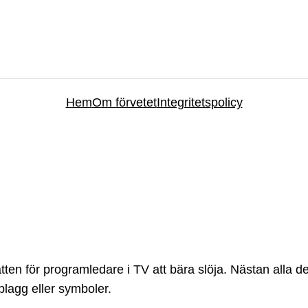
Hem
Om förvetet
Integritetspolicy
en för programledare i TV att bära slöja. Nästan alla deb
 plagg eller symboler.