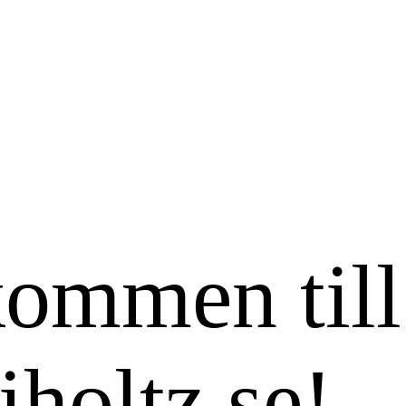
ommen till
iholtz.se!